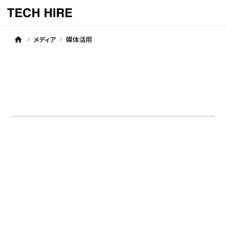
メディア
媒体活用
home
keyboard_arrow_right
keyboard_arrow_right