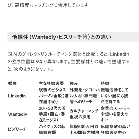
び、高精度なマッチングに活用しています
他媒体（Wantedly・ビズリーチ等）との違い
国内のダイレクトリクルーティング媒体と比較すると、LinkedIn
の立ち位置はかなり異なります。主要媒体との違いを整理する
と、次のようになります。
媒体
主な登録者層
強み
特徴
現職のビジネス
外資系・グローバ
転職活動をして
LinkedIn
パーソン全般（潜
ル人材・専門職
いない層にも接
在層中心）
層へのリーチ
点を持てる
20〜30代の若
企業のストーリー
カルチャーマッチ
Wantedly
手層（顕在・潜
や想いを伝えや
重視の採用
在ミックス）
すい
ハイクラスの転
年収600万円以
転職意欲の高い
ビズリーチ
職顕在層
上の即戦力採用
登録者が中心