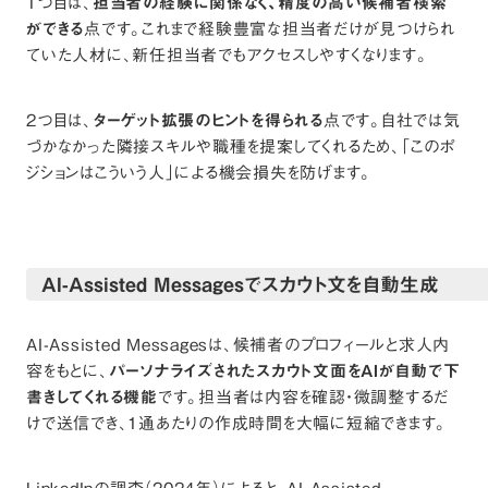
1つ目は、
担当者の経験に関係なく、精度の高い候補者検索
ができる
点です。これまで経験豊富な担当者だけが見つけられ
ていた人材に、新任担当者でもアクセスしやすくなります。
2つ目は、
ターゲット拡張のヒントを得られる
点です。自社では気
づかなかった隣接スキルや職種を提案してくれるため、「このポ
ジションはこういう人」による機会損失を防げます。
AI-Assisted Messagesでスカウト文を自動生成
AI-Assisted Messagesは、候補者のプロフィールと求人内
容をもとに、
パーソナライズされたスカウト文面をAIが自動で下
書きしてくれる機能
です。担当者は内容を確認・微調整するだ
けで送信でき、1通あたりの作成時間を大幅に短縮できます。