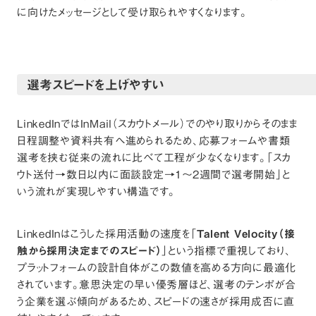
に向けたメッセージとして受け取られやすくなります。
選考スピードを上げやすい
LinkedInではInMail（スカウトメール）でのやり取りからそのまま
日程調整や資料共有へ進められるため、応募フォームや書類
選考を挟む従来の流れに比べて工程が少なくなります。「スカ
ウト送付→数日以内に面談設定→1〜2週間で選考開始」と
いう流れが実現しやすい構造です。
LinkedInはこうした採用活動の速度を「
Talent Velocity（接
触から採用決定までのスピード）
」という指標で重視しており、
プラットフォームの設計自体がこの数値を高める方向に最適化
されています。意思決定の早い優秀層ほど、選考のテンポが合
う企業を選ぶ傾向があるため、スピードの速さが採用成否に直