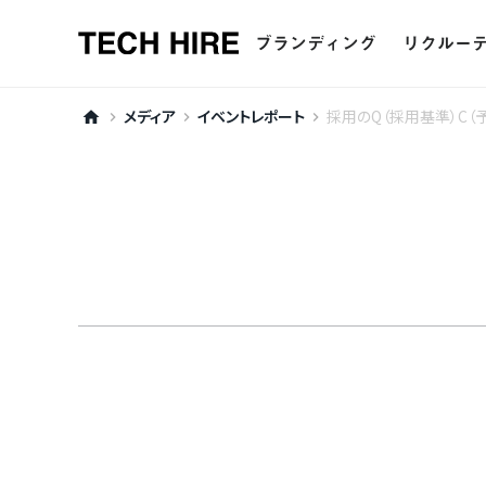
ブランディング
リクルー
ー
採用ブランディング
ー
リクルー
メディア
イベントレポート
採用のQ（採用基準）C
home
keyboard_arrow_right
keyboard_arrow_right
keyboard_arrow_right
ー
採用ピッチ資料制作
ー
エージ
ー
イベント支援
ー
新卒採
ー
新卒採用