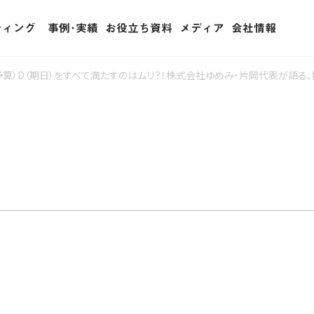
ティング
事例･実績
お役立ち資料
メディア
会社情報
ティング (RPO)
（予算）D（期日）をすべて満たすのはムリ？！株式会社ゆめみ・片岡代表が語る
ェント・リレーション
用