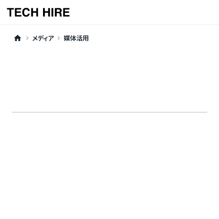
メディア
媒体活用
home
keyboard_arrow_right
keyboard_arrow_right