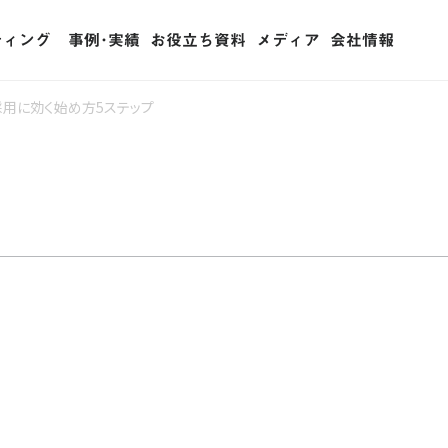
ティング
事例･実績
お役立ち資料
メディア
会社情報
ティング (RPO)
用に効く始め方5ステップ
ェント・リレーション
用