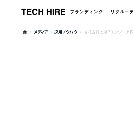
ブランディング
リクルー
ー
採用ブランディング
ー
リクルー
メディア
採用ノウハウ
技術広報とは？エンジニア採
home
keyboard_arrow_right
keyboard_arrow_right
keyboard_arrow_right
ー
採用ピッチ資料制作
ー
エージ
ー
イベント支援
ー
新卒採
ー
新卒採用