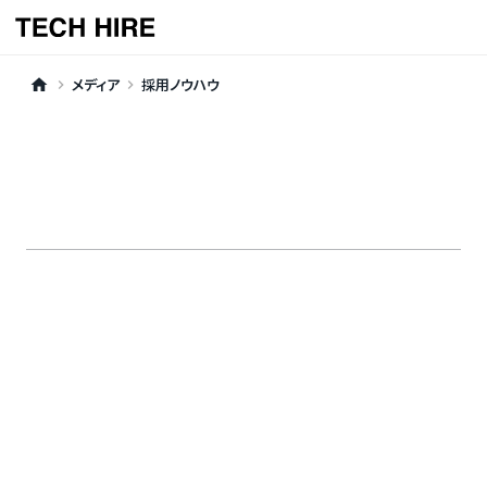
メディア
採用ノウハウ
home
keyboard_arrow_right
keyboard_arrow_right