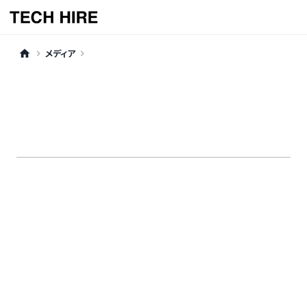
メディア
home
keyboard_arrow_right
keyboard_arrow_right