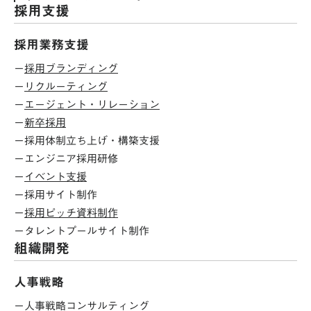
採用支援
採用業務支援
ー
採用ブランディング
ー
リクルーティング
ー
エージェント・リレーション
ー
新卒採用
ー
採用体制立ち上げ・構築支援
ー
エンジニア採用研修
ー
イベント支援
ー
採用サイト制作
ー
採用ピッチ資料制作
ー
タレントプールサイト制作
組織開発
人事戦略
ー
人事戦略コンサルティング