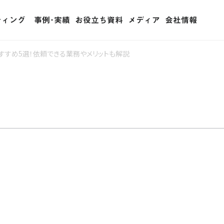
ティング
事例･実績
お役立ち資料
メディア
会社情報
ティング (RPO)
おすすめ5選！依頼できる業務やメリットも解説
ェント・リレーション
用