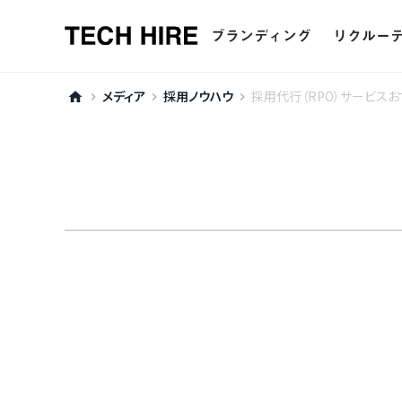
ブランディング
リクルー
ー
採用ブランディング
ー
リクルー
メディア
採用ノウハウ
採用代行（RPO）サービス
home
keyboard_arrow_right
keyboard_arrow_right
keyboard_arrow_right
ー
採用ピッチ資料制作
ー
エージ
ー
イベント支援
ー
新卒採
ー
新卒採用